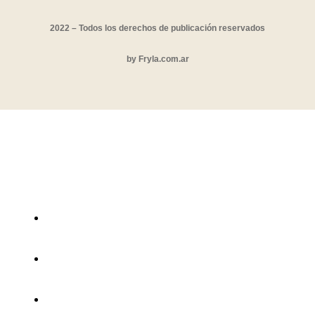
2022 – Todos los derechos de publicación reservados
by
Fryla.com.ar
Fundación Cazadores
Programas
sala_imán